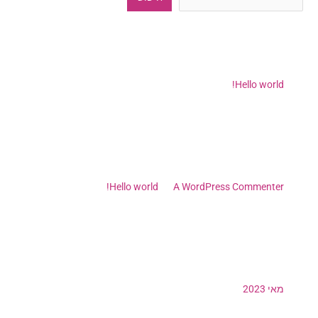
Recent Posts
Hello world!
Recent Comments
A WordPress Commenter
על
Hello world!
Archives
מאי 2023